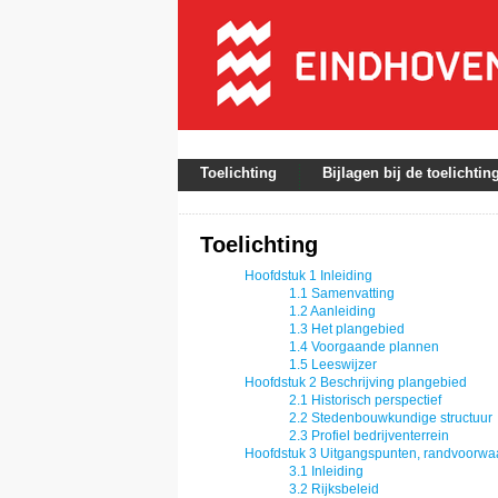
Toelichting
Bijlagen bij de toelichtin
Toelichting
Hoofdstuk 1 Inleiding
Toelichting
1.1 Samenvatting
1.2 Aanleiding
1.3 Het plangebied
1.4 Voorgaande plannen
1.5 Leeswijzer
Hoofdstuk 2 Beschrijving plangebied
2.1 Historisch perspectief
2.2 Stedenbouwkundige structuur
2.3 Profiel bedrijventerrein
Hoofdstuk 3 Uitgangspunten, randvoorwa
3.1 Inleiding
3.2 Rijksbeleid