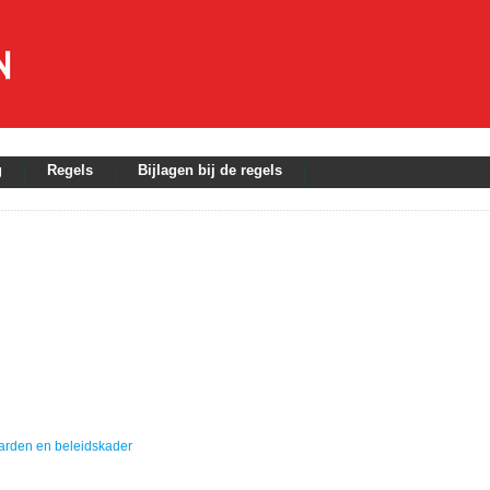
g
Regels
Bijlagen bij de regels
Bedrijventerrein De Hurk-Croy 2017
arden en beleidskader