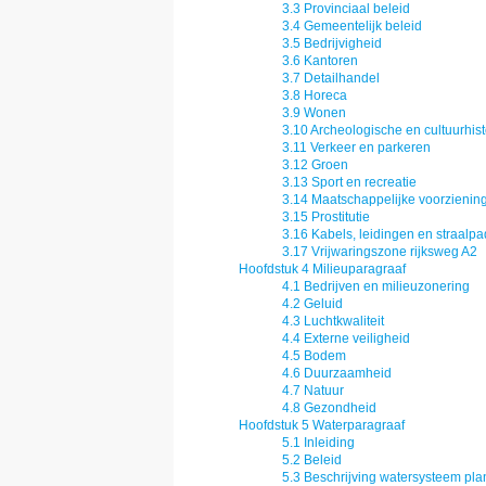
3.3 Provinciaal beleid
3.4 Gemeentelijk beleid
3.5 Bedrijvigheid
3.6 Kantoren
3.7 Detailhandel
3.8 Horeca
3.9 Wonen
3.10 Archeologische en cultuurhis
3.11 Verkeer en parkeren
3.12 Groen
3.13 Sport en recreatie
3.14 Maatschappelijke voorzienin
3.15 Prostitutie
3.16 Kabels, leidingen en straalp
3.17 Vrijwaringszone rijksweg A2
Hoofdstuk 4 Milieuparagraaf
4.1 Bedrijven en milieuzonering
4.2 Geluid
4.3 Luchtkwaliteit
4.4 Externe veiligheid
4.5 Bodem
4.6 Duurzaamheid
4.7 Natuur
4.8 Gezondheid
Hoofdstuk 5 Waterparagraaf
5.1 Inleiding
5.2 Beleid
5.3 Beschrijving watersysteem pl