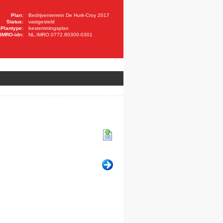
Plan:
Bedrijventerrein De Hurk-Croy 2017
Status:
vastgesteld
Plantype:
bestemmingsplan
IMRO-idn:
NL.IMRO.0772.80300-0301
Begin
Volgende