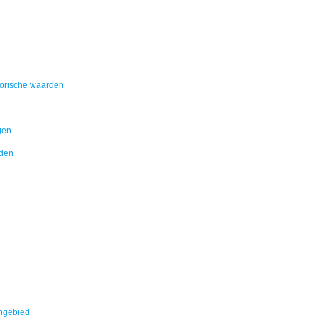
torische waarden
gen
aden
angebied