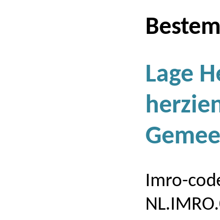
Bestem
Lage H
herzie
Gemee
Imro-cod
NL.IMRO.