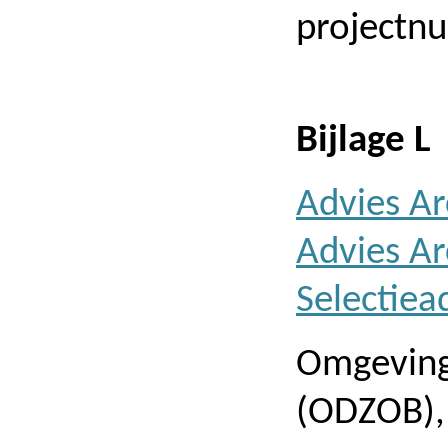
projectn
Bijlage L
Advies A
Advies A
Selectiea
Omgeving
(ODZOB),