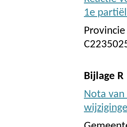
1e partiël
Provinci
C2235025
Bijlage R
Nota van 
wijziging
Gemeente