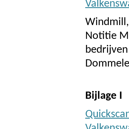
Valkensw
Windmill
Notitie M
bedrijven
Dommelen
Bijlage I
Quickscan
Valkensw