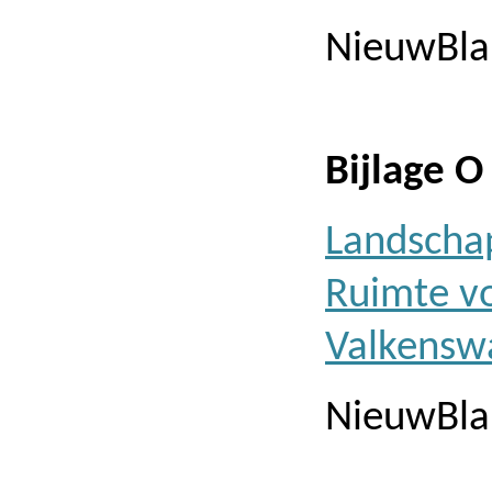
NieuwBla
Bijlage O
Landschap
Ruimte v
Valkensw
NieuwBla