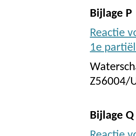
Bijlage P
Reactie 
1e partië
Watersch
Z56004/U
Bijlage Q
Reactie 