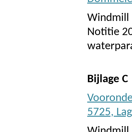
Windmill
Notitie 
waterpara
Bijlage C
Vooronde
5725, La
Windmill