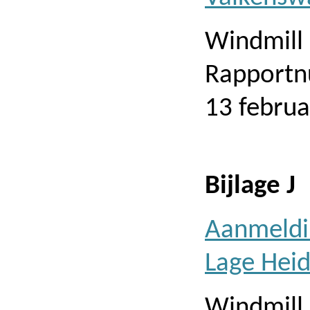
Windmill
Rapportn
13 februa
Bijlage J
Aanmeldin
Lage Hei
Windmill