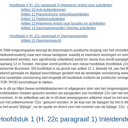
Hoofdstuk 3 (H. 22c paragraaf 3) Algemene regels voor activiteiten
Artikel 10 Anti-dubbeltelregel
Artikel 11 Planologische gebruiksactiviteiten
Artikel 12 Parkeeractiviteiten
Artikel 13 Algemene regels voor functies en activiteiten
Artikel 14 Aanvraagvereisten Overige activiteiten
Hoofdstuk 4 (H. 22c paragraaf 4) Overgangsregels
Artikel 15 Overgangsrecht
it TAM-omgevingsplan beoogt de planologisch-juridische borging van het omzetten
melkveehouderij) naar een nieuw landgoed, waarbij er meerdere woningen en een
erealiseerd worden, een agroforesty ontwikkeld wordt en nieuw bos wordt aangep
aarweg 12 in Tonden. Het plan vormt juridisch een nieuw hoofdstuk (hoofdstuk 22
emeente Brummen. Dit hoofdstuk is op grond van artikel 11.1, tweede lid, van het Be
ekend gemaakt en digitaal beschikbaar gesteld met de landelijke voorziening www.r
eze landelijke voorziening niet mogelijk dit hoofdstuk conform de juridische vorm
TOP-TPOD beschikbaar te stellen.
e in dit op https://www.ruimtelijkeplannen.nl uitgegeven deel van het omgevingspl
oofdstukken moeten gelezen worden als paragrafen van hoofdstuk 22o van het o
rummen. In de artikelkop van de in dit deel weergegeven artikelen moet na het woord
oor het artikelnummer '22o.' gelezen worden. In de kop van de bijlagen bij het in 
a het woord ‘Bijlage’, na de spatie en direct voor het nummer van de bijlage ‘22o.
Hoofdstuk 1 (H. 22c paragraaf 1) Inleidend