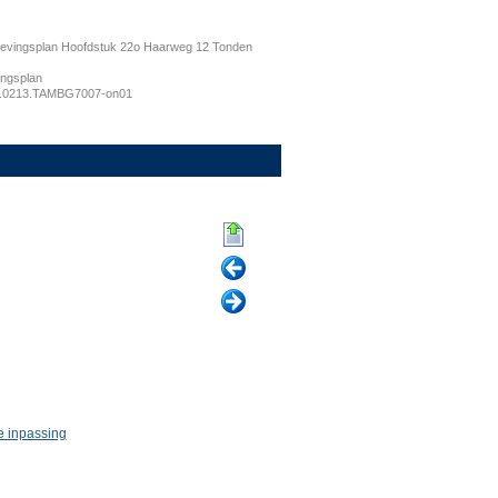
vingsplan Hoofdstuk 22o Haarweg 12 Tonden
ngsplan
.0213.TAMBG7007-on01
e inpassing