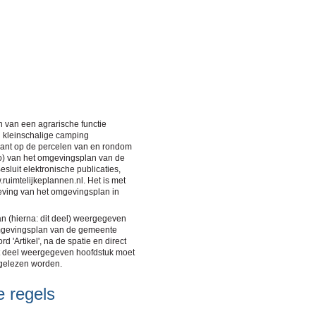
 van een agrarische functie
 kleinschalige camping
lant op de percelen van en rondom
o) van het omgevingsplan van de
sluit elektronische publicaties,
uimtelijkeplannen.nl. Het is met
geving van het omgevingsplan in
an (hierna: dit deel) weergegeven
mgevingsplan van de gemeente
 'Artikel', na de spatie en direct
dit deel weergegeven hoofdstuk moet
’ gelezen worden.
e regels