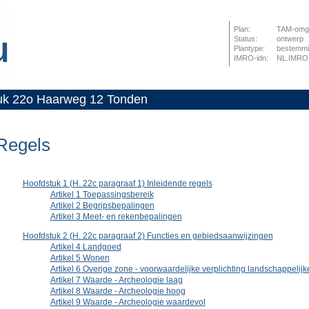
Plan:
TAM-omge
Status:
ontwerp
Plantype:
bestemmi
IMRO-idn:
NL.IMRO
uk 22o Haarweg 12 Tonden
Regels
Hoofdstuk 1 (H. 22c paragraaf 1) Inleidende regels
Artikel 1 Toepassingsbereik
Artikel 2 Begripsbepalingen
Artikel 3 Meet- en rekenbepalingen
Hoofdstuk 2 (H. 22c paragraaf 2) Functies en gebiedsaanwijzingen
Artikel 4 Landgoed
Artikel 5 Wonen
Artikel 6 Overige zone - voorwaardelijke verplichting landschappelijk
Artikel 7 Waarde - Archeologie laag
Artikel 8 Waarde - Archeologie hoog
Artikel 9 Waarde - Archeologie waardevol