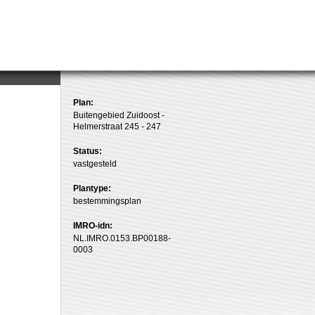
Plan:
Buitengebied Zuidoost -
Helmerstraat 245 - 247
Status:
vastgesteld
Plantype:
bestemmingsplan
IMRO-idn:
NL.IMRO.0153.BP00188-
0003