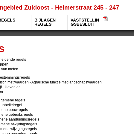
ngebied Zuidoost - Helmerstraat 245 - 247
REGELS
BIJLAGEN
VASTSTELLIN
REGELS
GSBESLUIT
S
nleidende regels
rippen
ze van meten
Bestemmingsregels
arisch met waarden - Agrarische functie met landschapswaarden
ijf - Hovenier
en
Algemene regels
-dubbeltelregel
emene bouwregels
emene gebruiksregels
emene aanduidingsregels
gemene afwijkingsregels
gemene wijzigingsregels
gemene procedureregels