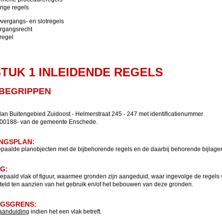
rige regels
vergangs- en slotregels
ergangsrecht
tregel
TUK 1 INLEIDENDE REGELS
 BEGRIPPEN
an Buitengebied Zuidoost - Helmerstraat 245 - 247 met identificatienummer
00188- van de gemeente Enschede.
INGSPLAN:
paalde planobjecten met de bijbehorende regels en de daarbij behorende bijlage
NG:
epaald vlak of figuur, waarmee gronden zijn aangeduid, waar ingevolge de regels 
teld ten aanzien van het gebruik en/of het bebouwen van deze gronden.
NGSGRENS:
aanduiding
indien het een vlak betreft.