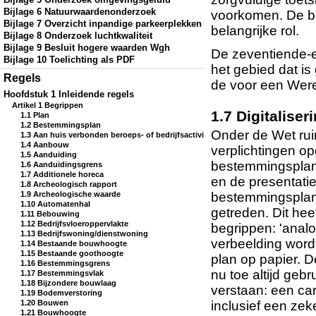
Bijlage 6 Natuurwaardenonderzoek
voorkomen. De be
Bijlage 7 Overzicht inpandige parkeerplekken
belangrijke rol.
Bijlage 8 Onderzoek luchtkwaliteit
Bijlage 9 Besluit hogere waarden Wgh
De zeventiende-e
Bijlage 10 Toelichting als PDF
het gebied dat is
Regels
de voor een Were
Hoofdstuk 1 Inleidende regels
Artikel 1 Begrippen
1.7 Digitalis
1.1 Plan
1.2 Bestemmingsplan
Onder de Wet ruim
1.3 Aan huis verbonden beroeps- of bedrijfsactiviteit
1.4 Aanbouw
verplichtingen o
1.5 Aanduiding
bestemmingsplan.
1.6 Aanduidingsgrens
1.7 Additionele horeca
en de presentati
1.8 Archeologisch rapport
1.9 Archeologische waarde
bestemmingsplanne
1.10 Automatenhal
getreden. Dit hee
1.11 Bebouwing
1.12 Bedrijfsvloeroppervlakte
begrippen: 'analo
1.13 Bedrijfswoning/dienstwoning
verbeelding wordt
1.14 Bestaande bouwhoogte
1.15 Bestaande goothoogte
plan op papier. 
1.16 Bestemmingsgrens
nu toe altijd geb
1.17 Bestemmingsvlak
1.18 Bijzondere bouwlaag
verstaan: een ca
1.19 Bodemverstoring
1.20 Bouwen
inclusief een zek
1.21 Bouwhoogte