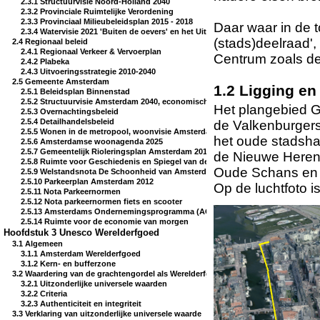
2.3.1 Structuurvisie Noord-Holland 2040
2.3.2 Provinciale Ruimtelijke Verordening
2.3.3 Provinciaal Milieubeleidsplan 2015 - 2018
Daar waar in de to
2.3.4 Watervisie 2021 'Buiten de oevers' en het Uitvoeringsprogramma 2016-202
(stads)deelraad',
2.4 Regionaal beleid
2.4.1 Regionaal Verkeer & Vervoerplan
Centrum zoals d
2.4.2 Plabeka
2.4.3 Uitvoeringsstrategie 2010-2040
2.5 Gemeente Amsterdam
1.2 Ligging e
2.5.1 Beleidsplan Binnenstad
2.5.2 Structuurvisie Amsterdam 2040, economisch sterk en duurzaam
Het plangebied G
2.5.3 Overnachtingsbeleid
2.5.4 Detailhandelsbeleid
de Valkenburgers
2.5.5 Wonen in de metropool, woonvisie Amsterdam tot 2020
het oude stadsha
2.5.6 Amsterdamse woonagenda 2025
2.5.7 Gemeentelijk Rioleringsplan Amsterdam 2016-2021
de Nieuwe Hereng
2.5.8 Ruimte voor Geschiedenis en Spiegel van de Stad, visie op het erfgoed 
Oude Schans en d
2.5.9 Welstandsnota De Schoonheid van Amsterdam 2016
2.5.10 Parkeerplan Amsterdam 2012
Op de luchtfoto 
2.5.11 Nota Parkeernormen
2.5.12 Nota parkeernormen fiets en scooter
2.5.13 Amsterdams Ondernemingsprogramma (AOP)
2.5.14 Ruimte voor de economie van morgen
Hoofdstuk 3 Unesco Werelderfgoed
3.1 Algemeen
3.1.1 Amsterdam Werelderfgoed
3.1.2 Kern- en bufferzone
3.2 Waardering van de grachtengordel als Werelderfgoed
3.2.1 Uitzonderlijke universele waarden
3.2.2 Criteria
3.2.3 Authenticiteit en integriteit
3.3 Verklaring van uitzonderlijke universele waarde