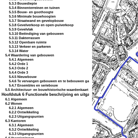
5.3.3 Bouwdiepte
5.3.4 Binnenterreinen en tuinen
5.3.5 Bouw- en goothoogte
5.3.6 Minimale bouwhoogten
5.3.7 Straatwand en gevelopbouw
5.3.8 Gevelverkoop en open-puiverkoop
5.3.9 Gevelvlak
5.3.10 Beëindiging van gebouwen
5.3.11 Dakterrassen
5.3.12 Openbare ruimte
5.3.13 Verkeer en parkeren
5.3.14 Water
5.4 Waardering van gebouwen
5.4.1 Algemeen
5.4.2 Orde 1
5.4.3 Orde 2
5.4.4 Orde 3
5.4.5 Nieuwbouw
5.4.6 Te vervangen gebouwen en te bebouwen gaten
5.4.7 Ensembles en seriebouw
5.5 Architectuur- en bouwhistorische waardenkaart
Hoofdstuk 6 Functionele beschrijving en uitgangspunten
6.1 Algemeen
6.2 Wonen
6.2.1 Algemeen
6.2.2 Ontwikkeling
6.2.3 Uitgangspunten
6.3 Kantoren
6.3.1 Algemeen
6.3.2 Ontwikkeling
6.3.3 Uitgangspunten