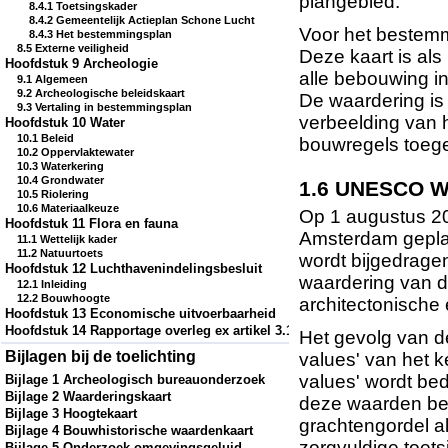
plangebied.
8.4.1 Toetsingskader
8.4.2 Gemeentelijk Actieplan Schone Lucht
Voor het bestemm
8.4.3 Het bestemmingsplan
8.5 Externe veiligheid
Deze kaart is als
Hoofdstuk 9 Archeologie
alle bebouwing i
9.1 Algemeen
9.2 Archeologische beleidskaart
De waardering is
9.3 Vertaling in bestemmingsplan
verbeelding van 
Hoofdstuk 10 Water
10.1 Beleid
bouwregels toeg
10.2 Oppervlaktewater
10.3 Waterkering
10.4 Grondwater
1.6 UNESCO W
10.5 Riolering
10.6 Materiaalkeuze
Op 1 augustus 2
Hoofdstuk 11 Flora en fauna
Amsterdam geplaa
11.1 Wettelijk kader
11.2 Natuurtoets
wordt bijgedragen
Hoofdstuk 12 Luchthavenindelingsbesluit
waardering van d
12.1 Inleiding
12.2 Bouwhoogte
architectonische
Hoofdstuk 13 Economische uitvoerbaarheid
Hoofdstuk 14 Rapportage overleg ex artikel 3.1.1 Besluit ruimtelijke or
Het gevolg van de
Bijlagen bij de toelichting
values' van het 
values' wordt be
Bijlage 1 Archeologisch bureauonderzoek
Bijlage 2 Waarderingskaart
deze waarden bet
Bijlage 3 Hoogtekaart
grachtengordel al
Bijlage 4 Bouwhistorische waardenkaart
zorgvuldige toets
Bijlage 5 Onderzoek omgevingsgeluid