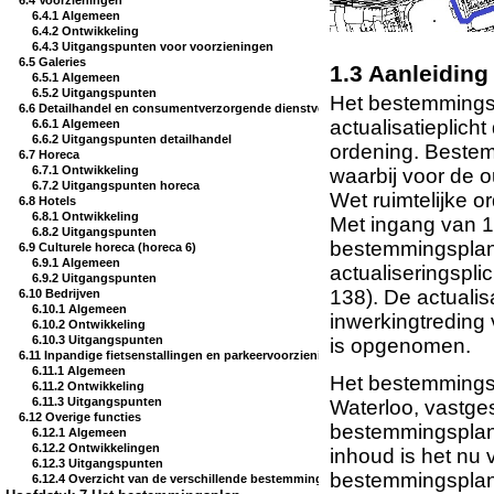
6.4 Voorzieningen
6.4.1 Algemeen
6.4.2 Ontwikkeling
6.4.3 Uitgangspunten voor voorzieningen
6.5 Galeries
1.3 Aanleidi
6.5.1 Algemeen
6.5.2 Uitgangspunten
Het bestemmingsp
6.6 Detailhandel en consumentverzorgende dienstverlening
actualisatieplicht
6.6.1 Algemeen
6.6.2 Uitgangspunten detailhandel
ordening. Bestem
6.7 Horeca
6.7.1 Ontwikkeling
waarbij voor de 
6.7.2 Uitgangspunten horeca
Wet ruimtelijke o
6.8 Hotels
6.8.1 Ontwikkeling
Met ingang van 1 
6.8.2 Uitgangspunten
bestemmingsplann
6.9 Culturele horeca (horeca 6)
6.9.1 Algemeen
actualiseringspl
6.9.2 Uitgangspunten
138). De actualis
6.10 Bedrijven
6.10.1 Algemeen
inwerkingtreding
6.10.2 Ontwikkeling
6.10.3 Uitgangspunten
is opgenomen.
6.11 Inpandige fietsenstallingen en parkeervoorzieningen
6.11.1 Algemeen
Het bestemmings
6.11.2 Ontwikkeling
6.11.3 Uitgangspunten
Waterloo, vastges
6.12 Overige functies
bestemmingsplan i
6.12.1 Algemeen
6.12.2 Ontwikkelingen
inhoud is het nu
6.12.3 Uitgangspunten
bestemmingsplan 
6.12.4 Overzicht van de verschillende bestemmingen in het bestemmingsplan 