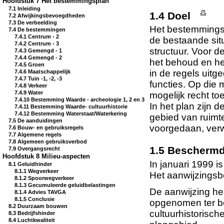
Hoofdstuk 7 Het bestemmingsplan
7.1 Inleiding
1.4 Doel
7.2 Afwijkingsbevoegdheden
7.3 De verbeelding
Het bestemmingsp
7.4 De bestemmingen
7.4.1 Centrum - 2
de bestaande situ
7.4.2 Centrum - 3
structuur. Voor d
7.4.3 Gemengd - 1
7.4.4 Gemengd - 2
het behoud en her
7.4.5 Groen
in de regels uitg
7.4.6 Maatschappelijk
7.4.7 Tuin -1, -2, -3
functies. Op die 
7.4.8 Verkeer
7.4.9 Water
mogelijk recht t
7.4.10 Bestemming Waarde - archeologie 1, 2 en 3
In het plan zijn 
7.4.11 Bestemming Waarde- cultuurhistorie
7.4.12 Bestemming Waterstaat/Waterkering
gebied van ruimte
7.5 De aanduidingen
voorgedaan, verw
7.6 Bouw- en gebruiksregels
7.7 Algemene regels
7.8 Algemeen gebruiksverbod
1.5 Bescherm
7.9 Overgangsrecht
Hoofdstuk 8 Milieu-aspecten
In januari 1999 
8.1 Geluidhinder
8.1.1 Wegverkeer
Het aanwijzingsbe
8.1.2 Spoorwegverkeer
8.1.3 Gecumuleerde geluidbelastingen
De aanwijzing hee
8.1.4 Advies TAVGA
8.1.5 Conclusie
opgenomen ter b
8.2 Duurzaam bouwen
cultuurhistorisch
8.3 Bedrijfshinder
8.4 Luchtkwaliteit