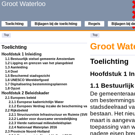
Groot Waterloo
Toelichting
Bijlagen bij de toelichting
Regels
Bijlagen bij d
Top
Top
Groot Wa
Toelichting
Hoofdstuk 1 Inleiding
1.1 Bestuurlijk stelsel gemeente Amsterdam
Toelichting
1.2 Ligging en grenzen van het plangebied
1.3 Aanleiding
1.4 Doel
Hoofdstuk 1 I
1.5 Beschermd stadsgezicht
1.6 UNESCO Werelderfgoed
1.1 Bestuurli
1.7 Digitalisering bestemmingsplannen
1.8 Opzet
De gemeenteraad
Hoofdstuk 2 Beleidskader
2.1 Europees beleid
om bestemmingspl
2.1.1 Europese kaderrichtlijn Water
stadsdeelraad va
2.1.2 Europees Verdrag inzake de bescherming van het archeologisch erfgoed (her
2.2 Rijksbeleid
bestaan. Het nie
2.2.1 Structuurvisie Infrastructuur en Ruimte (SVIR) en Besluit algemene regels 
maart is aangeva
2.2.2 Ladder voor duurzame verstedelijking
2.2.3 Vierde nationaal milieubeleidsplan
toepassing van w
2.2.4 Nationaal Waterplan 2016
2.3 Provincie Noord-Holland
nadere eisen bre