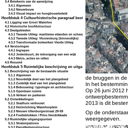
3.4 Betekenis van de aanwijzing
3.4.1 Algemeen
3.4.2 Nieuwbouw
3.4.3 Visual impact en hoogbouwbeleid
Hoofdstuk 4 Cultuurhistorische paragraaf bestemmingsplan Groot Wate
4.1 Ligging van Groot Waterloo
4.2 Historische hoofdstructuur
4.3 Deelgebieden
4.3.1 Tweede Uitleg: maritieme eilanden en scheepswerven (buitendijks)
4.3.2 Tweede Uitleg: Vlooienburg (binnendijks)
4.3.3 Transformatie bolwerken Vierde Uitleg
4.4 Verstoringen
4.4.1 Ingrepen
4.4.2 Jodenbuurt, de teloorgang van een wijk
4.4.3 Metro, acties en rellen
4.5 Resumé
Hoofdstuk 5 Ruimtelijke beschrijving en uitgangspunten
5.1 Beschrijving van de bestaande situatie
5.1.1 Algemeen
de bruggen in de
5.1.2 Noordelijk deel van het plangebied
In het bestemmin
5.1.3 Zuidelijk deel van het plangebied
5.1.4 Bebouwing: typologie en architectuur
Op 26 juni 2012 
5.1.5 Openbare ruimte
5.1.6 Verkeer en parkeren
ontwerpbestemmin
5.2 Ontwikkelingen
2013 is dit best
5.2.1 Stadhuis verbouwt
5.2.2 Herinrichting Waterlooplein
Op de onderstaan
5.2.3 Nieuwe Uilenburgerstraat 29-59
5.2.4 Foelieblokken / Prins Hendrikkade
weergegeven.
5.3 Ruimtelijke uitgangspunten
5.3.1 Stratenpatroon
5.3.2 Parcelleringsstructuur