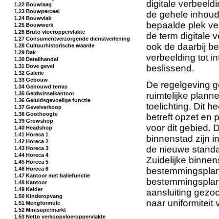
digitale verbeeld
1.22 Bouwlaag
1.23 Bouwperceel
de gehele inhoud
1.24 Bouwvlak
bepaalde plek ver
1.25 Bouwwerk
1.26 Bruto vloeroppervlakte
de term digitale 
1.27 Consumentverzorgende dienstverlening
ook de daarbij be
1.28 Cultuurhistorische waarde
1.29 Dak
verbeelding tot in
1.30 Detailhandel
1.31 Dove gevel
beslissend.
1.32 Galerie
1.33 Gebouw
De regelgeving 
1.34 Gebouwd terras
ruimtelijke plann
1.35 Geldwisselkantoor
1.36 Geluidsgevoelige functie
toelichting. Dit 
1.37 Gevelverkoop
1.38 Goothoogte
betreft opzet en 
1.39 Growshop
voor dit gebied.
1.40 Headshop
1.41 Horeca 1
binnenstad zijn 
1.42 Horeca 2
de nieuwe standa
1.43 Horeca 3
1.44 Horeca 4
Zuidelijke binne
1.45 Horeca 5
bestemmingsplan 
1.46 Horeca 6
1.47 Kantoor met baliefunctie
bestemmingsplan
1.48 Kantoor
1.49 Kelder
aansluiting gezo
1.50 Kinderopvang
naar uniformitei
1.51 Mengformule
1.52 Minisupermarkt
1.53 Netto verkoopvloeroppervlakte