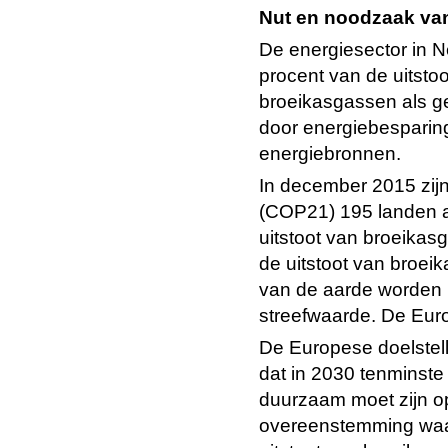
Nut en noodzaak van
De energiesector in N
procent van de uitsto
broeikasgassen als g
door energiebesparin
energiebronnen.
In december 2015 zijn 
(COP21) 195 landen a
uitstoot van broeika
de uitstoot van broe
van de aarde worden b
streefwaarde. De Eur
De Europese doelstel
dat in 2030 tenminst
duurzaam moet zijn op
overeenstemming waar