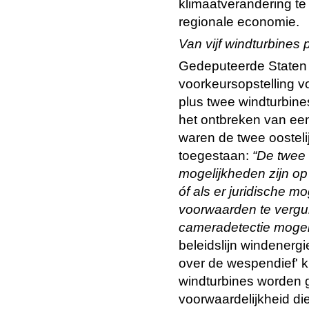
klimaatverandering te
regionale economie.
Van vijf windturbines
Gedeputeerde Staten 
voorkeursopstelling vo
plus twee windturbin
het ontbreken van ee
waren de twee oosteli
toegestaan:
“De twee 
mogelijkheden zijn op
óf als er juridische
mog
voorwaarden te vergu
cameradetectie mogelij
beleidslijn windenerg
over de wespendief' k
windturbines worden g
voorwaardelijkheid di