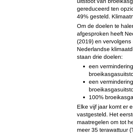
uitstoot van broeikas
gereduceerd ten opzic
49% gesteld. Klimaatneu
Om de doelen te halen 
afgesproken heeft Ne
(2019) en vervolgens 
Nederlandse klimaatdo
staan drie doelen:
een vermindering
broeikasgasuitsto
een vermindering
broeikasgasuitsto
100% broeikasgas-
Elke vijf jaar komt er
vastgesteld. Het eers
maatregelen om tot h
meer 35 terawattuur (