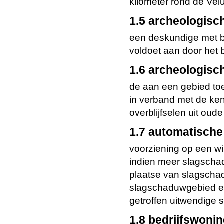
kilometer rond de Vel
1.5 archeologisc
een deskundige met b
voldoet aan door het b
1.6 archeologisc
de aan een gebied to
in verband met de ke
overblijfselen uit oude 
1.7 automatische
voorziening op een wi
indien meer slagschad
plaatse van slagscha
slagschaduwgebied en
getroffen uitwendige 
1.8 bedrijfswonin