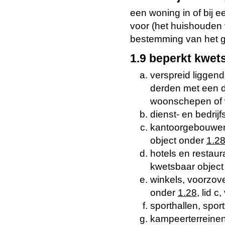
een woning in of bij e
voor (het huishouden 
bestemming van het ge
1.9 beperkt kwet
verspreid ligge
derden met een d
woonschepen of 
dienst- en bedri
kantoorgebouwen, 
object onder
1.2
hotels en restaura
kwetsbaar objec
winkels, voorzove
onder
1.28
, lid c,
sporthallen, spo
kampeerterreinen