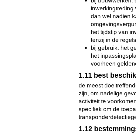
bij bouwwerken:
inwerkingtreding
dan wel nadien 
omgevingsvergun
het tijdstip van 
tenzij in de regel
bij gebruik: het 
het inpassingspl
voorheen geldend
1.11 best beschi
de meest doeltreffen
zijn, om nadelige gev
activiteit te voorkome
specifiek om de toepa
transponderdetectiege
1.12 bestemming