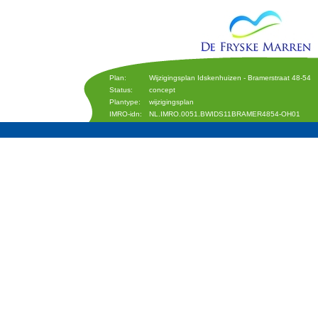
Plan:
Wijzigingsplan Idskenhuizen - Bramerstraat 48-54
Status:
concept
Plantype:
wijzigingsplan
IMRO-idn:
NL.IMRO.0051.BWIDS11BRAMER4854-OH01