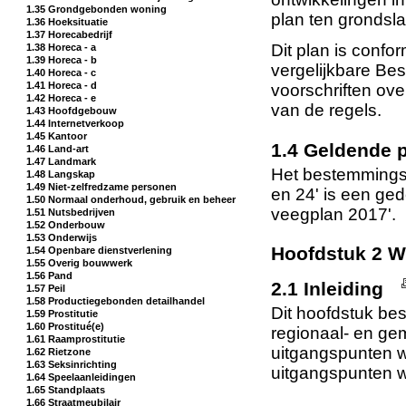
1.35 Grondgebonden woning
plan ten grondsl
1.36 Hoeksituatie
1.37 Horecabedrijf
Dit plan is conf
1.38 Horeca - a
1.39 Horeca - b
vergelijkbare B
1.40 Horeca - c
1.41 Horeca - d
voorschriften ove
1.42 Horeca - e
van de regels.
1.43 Hoofdgebouw
1.44 Internetverkoop
1.45 Kantoor
1.4 Geldende
1.46 Land-art
1.47 Landmark
Het bestemmingsp
1.48 Langskap
1.49 Niet-zelfredzame personen
en 24' is een ged
1.50 Normaal onderhoud, gebruik en beheer
veegplan 2017'.
1.51 Nutsbedrijven
1.52 Onderbouw
1.53 Onderwijs
Hoofdstuk 2 W
1.54 Openbare dienstverlening
1.55 Overig bouwwerk
1.56 Pand
2.1 Inleiding
1.57 Peil
1.58 Productiegebonden detailhandel
Dit hoofdstuk besc
1.59 Prostitutie
1.60 Prostitué(e)
regionaal- en gem
1.61 Raamprostitutie
uitgangspunten w
1.62 Rietzone
1.63 Seksinrichting
uitgangspunten 
1.64 Speelaanleidingen
1.65 Standplaats
1.66 Straatmeubilair