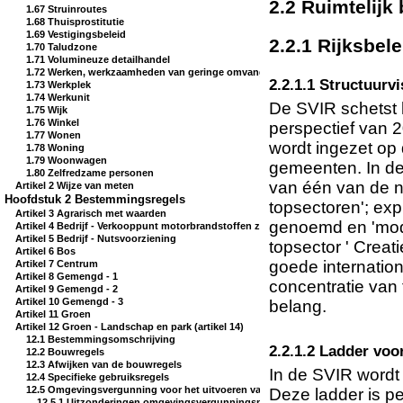
2.2 Ruimtelij
1.67 Struinroutes
1.68 Thuisprostitutie
1.69 Vestigingsbeleid
2.2.1 Rijksbe
1.70 Taludzone
1.71 Volumineuze detailhandel
1.72 Werken, werkzaamheden van geringe omvang
2.2.1.1 Structuurv
1.73 Werkplek
1.74 Werkunit
De SVIR schetst he
1.75 Wijk
1.76 Winkel
perspectief van 
1.77 Wonen
wordt ingezet op 
1.78 Woning
1.79 Woonwagen
gemeenten. In de 
1.80 Zelfredzame personen
van één van de ne
Artikel 2 Wijze van meten
Hoofdstuk 2 Bestemmingsregels
topsectoren'; exp
Artikel 3 Agrarisch met waarden
genoemd en 'mod
Artikel 4 Bedrijf - Verkooppunt motorbrandstoffen zonder lpg
Artikel 5 Bedrijf - Nutsvoorziening
topsector ' Creati
Artikel 6 Bos
goede internation
Artikel 7 Centrum
Artikel 8 Gemengd - 1
concentratie van
Artikel 9 Gemengd - 2
Artikel 10 Gemengd - 3
belang.
Artikel 11 Groen
Artikel 12 Groen - Landschap en park (artikel 14)
12.1 Bestemmingsomschrijving
2.2.1.2 Ladder vo
12.2 Bouwregels
12.3 Afwijken van de bouwregels
In de SVIR wordt
12.4 Specifieke gebruiksregels
12.5 Omgevingsvergunning voor het uitvoeren van een werk, geen bouwwerk z
Deze ladder is pe
12.5.1 Uitzonderingen omgevingsvergunningsplicht