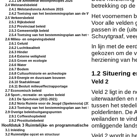
2.3.1 De Arnhemse Woonprincipes 2025
betrekking op de 
2.4 Welstandsbeleid
2.4.1 Welstandsnota Arnhem 2015
2.4.2 Toetsing van het bestemmingsplan aan de Welstandsnota 2015
Het voornemen b
2.5 Verkeersbeleid
Voor alle velden
2.5.1 Rijksbeleid
2.5.2 Provinciaal beleid
passen in de (ui
2.5.3 Gemeentelijk beleid
Schuytgraaf, vee
2.5.4 Toetsing van het bestemmingsplan aan het verkeersbeleid
2.6 Milieu- en omgevingsbeleid
2.6.1 Geluid
In lijn met de ee
2.6.2 Luchtkwaliteit
gekozen om de v
2.6.3 Hinder
2.6.4 Externe veiligheid
herziening van h
2.6.5 Groen en ecologie
2.6.6 Water
2.6.7 Bodem
1.2 Situering
2.6.8 Cultuurhistorie en archeologie
2.6.9 Energie en duurzaam bouwen
Veld 2
2.6.10 Stadsklimaat
2.6.11 Besluit milieueffectrapportage
Veld 2 ligt in de
2.7 Economisch beleid
2.8 Sport-, recreatie- en spelen beleid
uiterwaarden en 
2.8.1 De Sportvisie (2011-2021)
2.8.2 Nota Ruimte voor de Jeugd (Spelennota) (2010 – 2020)
tussen het stede
2.8.3 Toetsing van het bestemmingsplan aan het Sport-, Recreatie- en Spelen be
polderlinten. De 
2.9 Overige beleidsuitgangspunten
2.9.1 Coffeeshopbeleid
weilanden te vind
2.9.2 Prostitutiebeleid
omliggende land
Hoofdstuk 3 Ruimtelijke- en programmatische aspecten van de ontwikk
3.1 Inleiding
Veld 2 wordt in h
3.2 Ruimtelijke opzet en structuur