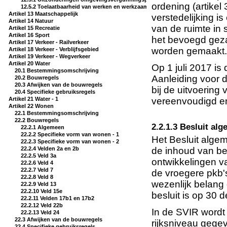
ordening (artikel
12.5.2 Toelaatbaarheid van werken en werkzaamheden
Artikel 13 Maatschappelijk
verstedelijking i
Artikel 14 Natuur
van de ruimte in 
Artikel 15 Recreatie
Artikel 16 Sport
het bevoegd geza
Artikel 17 Verkeer - Railverkeer
worden gemaakt.
Artikel 18 Verkeer - Verblijfsgebied
Artikel 19 Verkeer - Wegverkeer
Artikel 20 Water
Op 1 juli 2017 is 
20.1 Bestemmingsomschrijving
Aanleiding voor d
20.2 Bouwregels
20.3 Afwijken van de bouwregels
bij de uitvoerin
20.4 Specifieke gebruiksregels
vereenvoudigd en
Artikel 21 Water - 1
Artikel 22 Wonen
22.1 Bestemmingsomschrijving
22.2 Bouwregels
2.2.1.3 Besluit al
22.2.1 Algemeen
22.2.2 Specifieke vorm van wonen - 1
Het Besluit algem
22.2.3 Specifieke vorm van wonen - 2
de inhoud van be
22.2.4 Velden 2a en 2b
22.2.5 Veld 3a
ontwikkelingen v
22.2.6 Veld 4
22.2.7 Veld 7
de vroegere pkb'
22.2.8 Veld 8
wezenlijk belang
22.2.9 Veld 13
22.2.10 Veld 15e
besluit is op 30
22.2.11 Velden 17b1 en 17b2
22.2.12 Veld 22b
In de SVIR wordt 
22.2.13 Veld 24
22.3 Afwijken van de bouwregels
rijksniveau gege
22.4 Specifieke gebruiksregels