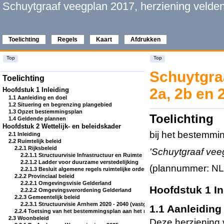
Schuytgraaf veegplan 2017, herziening velden
Toelichting
Regels
Kaart
Afdrukken
Top
Top
Schuytgra
Toelichting
2a, 2b en
Hoofdstuk 1 Inleiding
1.1 Aanleiding en doel
1.2 Situering en begrenzing plangebied
1.3 Opzet bestemmingsplan
Toelichting
1.4 Geldende plannen
Hoofdstuk 2 Wettelijk- en beleidskader
bij het bestemmi
2.1 Inleiding
2.2 Ruimtelijk beleid
2.2.1 Rijksbeleid
'Schuytgraaf vee
2.2.1.1 Structuurvisie Infrastructuur en Ruimte
2.2.1.2 Ladder voor duurzame verstedelijking
(plannummer: N
2.2.1.3 Besluit algemene regels ruimtelijke ordening (Barro)
2.2.2 Provinciaal beleid
2.2.2.1 Omgevingsvisie Gelderland
Hoofdstuk 1 I
2.2.2.2 Omgevingsverordening Gelderland
2.2.3 Gemeentelijk beleid
2.2.3.1 Structuurvisie Arnhem 2020 - 2040 (vastgesteld door raad, december 2
1.1 Aanleidin
2.2.4 Toetsing van het bestemmingsplan aan het ruimtelijk beleid
2.3 Woonbeleid
Deze herziening 