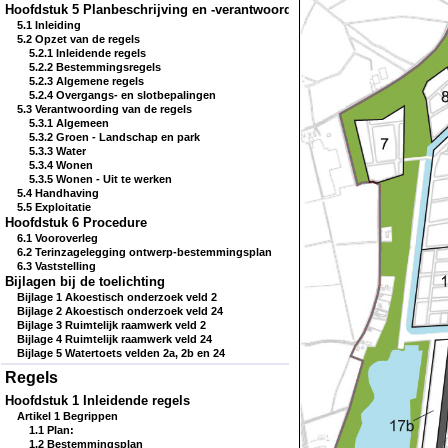
Hoofdstuk 5 Planbeschrijving en -verantwoording
5.1 Inleiding
5.2 Opzet van de regels
5.2.1 Inleidende regels
5.2.2 Bestemmingsregels
5.2.3 Algemene regels
5.2.4 Overgangs- en slotbepalingen
5.3 Verantwoording van de regels
5.3.1 Algemeen
5.3.2 Groen - Landschap en park
5.3.3 Water
5.3.4 Wonen
5.3.5 Wonen - Uit te werken
5.4 Handhaving
5.5 Exploitatie
Hoofdstuk 6 Procedure
6.1 Vooroverleg
6.2 Terinzagelegging ontwerp-bestemmingsplan
6.3 Vaststelling
Bijlagen bij de toelichting
Bijlage 1 Akoestisch onderzoek veld 2
Bijlage 2 Akoestisch onderzoek veld 24
Bijlage 3 Ruimtelijk raamwerk veld 2
Bijlage 4 Ruimtelijk raamwerk veld 24
Bijlage 5 Watertoets velden 2a, 2b en 24
Regels
Hoofdstuk 1 Inleidende regels
Artikel 1 Begrippen
1.1 Plan:
1.2 Bestemmingsplan