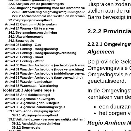
uitspraken zodan
22.5 Afwijken van de gebruiksregels
22.6 Omgevingsvergunning voor het uitvoeren van een werk, geen bouwwerk z
stellen aan de ru
22.6.1 Uitzondering omgevingsvergunningsplicht
Barro bevestigt i
22.6.2 Toelaatbaarheid van werken en werkzaamheden
22.7 Wijzigingsbevoegdheid
Artikel 23 Centrum - Uit te werken
Artikel 24 Wonen - Uit te werken
2.2.2 Provinci
24.1 Bestemmingsomschrijving
24.2 Uitwerkingsregels
24.3 Bouwregels
2.2.2.1 Omgeving
Artikel 25 Leiding - Gas
Artikel 26 Leiding - Hoogspanning
Algemeen
Artikel 27 Leiding - Hoogspanningsverbinding
Artikel 28 Leiding - Riool
De provincie Geld
Artikel 29 Leiding - Water
Artikel 30 Waarde - Archeologie (archeologisch waardevol gebied)
Omgevingsvisie G
Artikel 31 Waarde - Archeologie (hoge verwachting)
Omgevingsvisie o
Artikel 32 Waarde - Archeologie (middelhoge verwachting)
Artikel 33 Waarde - Archeologie (lage verwachting)
geactualiseerd.
Artikel 34 Waarde - Landschap
Artikel 35 Waterstaat - Waterkering
In de Omgevingsvi
Hoofdstuk 3 Algemene regels
Artikel 36 Anti-dubbeltelregel
kerntaken van de
Artikel 37 Algemene bouwregels
Artikel 38 Algemene gebruiksregels
een duurzam
Artikel 39 Algemene aanduidingsregels
39.1 Wro -zone - wijzigingsgebied
het borgen v
39.1.1 Wijzigingsbevoegdheid
39.2 Veiligheidszone - vervoer gevaarlijke stoffen 1
Regio Arnhem N
39.2.1 Aanduidingomschrijving
39.2.2 Bouwregels