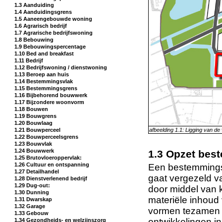
1.3 Aanduiding
1.4 Aanduidingsgrens
1.5 Aaneengebouwde woning
1.6 Agrarisch bedrijf
1.7 Agrarische bedrijfswoning
1.8 Bebouwing
1.9 Bebouwingspercentage
1.10 Bed and breakfast
1.11 Bedrijf
1.12 Bedrijfswoning / dienstwoning
1.13 Beroep aan huis
1.14 Bestemmingsvlak
1.15 Bestemmingsgrens
1.16 Bijbehorend bouwwerk
1.17 Bijzondere woonvorm
1.18 Bouwen
1.19 Bouwgrens
1.20 Bouwlaag
1.21 Bouwperceel
afbeelding 1.1: Ligging van de
1.22 Bouwperceelsgrens
1.23 Bouwvlak
1.24 Bouwwerk
1.3 Opzet be
1.25 Brutovloeroppervlak:
1.26 Cultuur en ontspanning
Een bestemmingsp
1.27 Detailhandel
gaat vergezeld v
1.28 Dienstverlenend bedrijf
1.29 Dug-out:
door middel van 
1.30 Dunning
materiële inhou
1.31 Dwarskap
1.32 Garage
vormen tezamen he
1.33 Gebouw
ontwikkelingen i
1.34 Gezondheids- en welzijnszorg