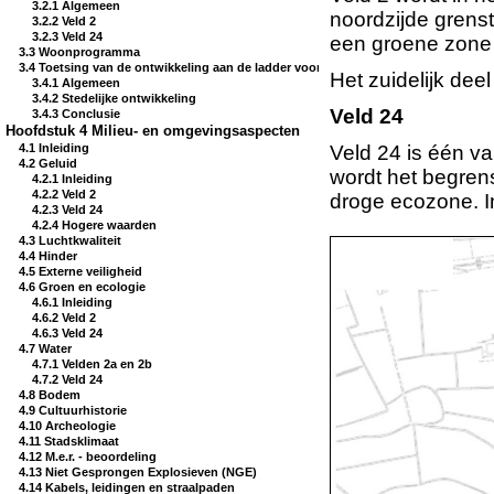
3.2.1 Algemeen
noordzijde grenst
3.2.2 Veld 2
3.2.3 Veld 24
een groene zone
3.3 Woonprogramma
3.4 Toetsing van de ontwikkeling aan de ladder voor duurzame verstedelijking
Het zuidelijk dee
3.4.1 Algemeen
3.4.2 Stedelijke ontwikkeling
Veld 24
3.4.3 Conclusie
Hoofdstuk 4 Milieu- en omgevingsaspecten
4.1 Inleiding
Veld 24 is één va
4.2 Geluid
wordt het begren
4.2.1 Inleiding
4.2.2 Veld 2
droge ecozone. I
4.2.3 Veld 24
4.2.4 Hogere waarden
4.3 Luchtkwaliteit
4.4 Hinder
4.5 Externe veiligheid
4.6 Groen en ecologie
4.6.1 Inleiding
4.6.2 Veld 2
4.6.3 Veld 24
4.7 Water
4.7.1 Velden 2a en 2b
4.7.2 Veld 24
4.8 Bodem
4.9 Cultuurhistorie
4.10 Archeologie
4.11 Stadsklimaat
4.12 M.e.r. - beoordeling
4.13 Niet Gesprongen Explosieven (NGE)
4.14 Kabels, leidingen en straalpaden