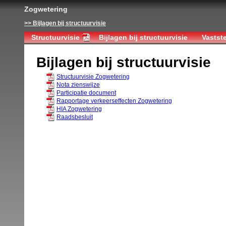
Zogwetering
Bijlagen bij structuurvisie
Structuurvisie
Bijlagen bij structuurvisie
Vastste
Bijlagen bij structuurvisie
Structuurvisie Zogwetering
Nota zienswijze
Participatie document
Rapportage verkeerseffecten Zogwetering
HIA Zogwetering
Raadsbesluit