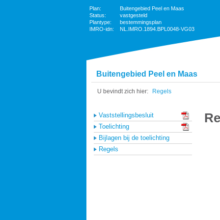
Plan:
Buitengebied Peel en Maas
Status:
vastgesteld
Plantype:
bestemmingsplan
IMRO-idn:
NL.IMRO.1894.BPL0048-VG03
Buitengebied Peel en Maas
Regels
Re
Vaststellingsbesluit
Toelichting
Bijlagen bij de toelichting
Regels