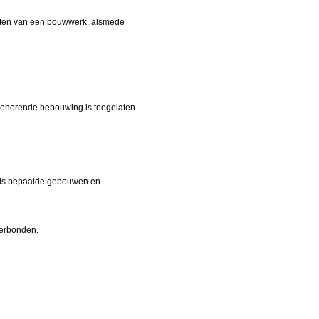
groten van een bouwwerk, alsmede
 behorende bebouwing is toegelaten.
els bepaalde gebouwen en
verbonden.