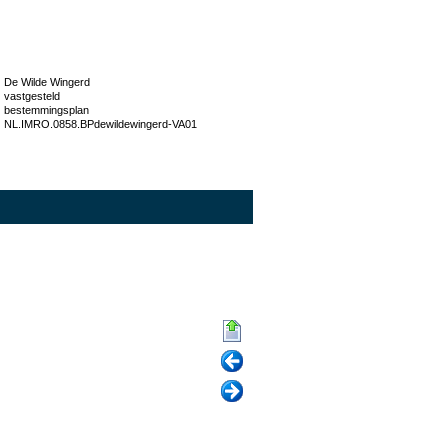
De Wilde Wingerd
vastgesteld
bestemmingsplan
NL.IMRO.0858.BPdewildewingerd-VA01