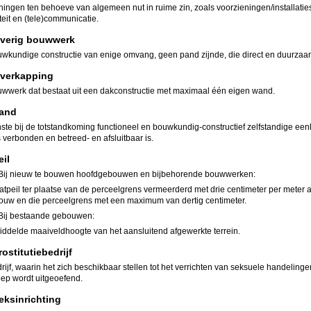
ningen ten behoeve van algemeen nut in ruime zin, zoals voorzieningen/installatie
iteit en (tele)communicatie.
Overig bouwwerk
wkundige constructie van enige omvang, geen pand zijnde, die direct en duurzaa
Overkapping
wwerk dat bestaat uit een dakconstructie met maximaal één eigen wand.
Pand
nste bij de totstandkoming functioneel en bouwkundig-constructief zelfstandige ee
s verbonden en betreed- en afsluitbaar is.
eil
Bij nieuw te bouwen hoofdgebouwen en bijbehorende bouwwerken:
aatpeil ter plaatse van de perceelgrens vermeerderd met drie centimeter per meter
ouw en die perceelgrens met een maximum van dertig centimeter.
Bij bestaande gebouwen:
ddelde maaiveldhoogte van het aansluitend afgewerkte terrein.
rostitutiebedrijf
rijf, waarin het zich beschikbaar stellen tot het verrichten van seksuele handelin
oep wordt uitgeoefend.
eksinrichting