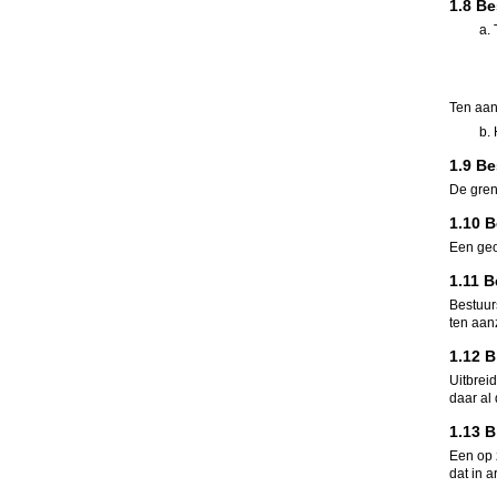
1.8 B
Ten aan
1.9 B
De gren
1.10 
Een geo
1.11 
Bestuur
ten aan
1.12 
Uitbrei
daar al
1.13 
Een op 
dat in 