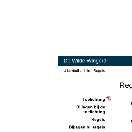
De Wilde Wingerd
Regels
Reg
Toelichting
Bijlagen bij de
toelichting
Regels
Bijlagen bij regels