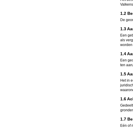
Valken
1.2 B
De geom
1.3 A
Een geb
als ver
worden 
1.4 A
Een geo
ten aan
1.5 A
Het in 
juridis
waarond
1.6 Ac
Gedeelt
gronden
1.7 B
Eén of 