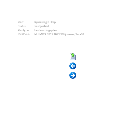
Plan:
Rijnseweg 3 Odijk
Status:
vastgesteld
Plantype:
bestemmingsplan
IMRO-idn:
NL.IMRO.0312.BPODKRijnseweg3-va01