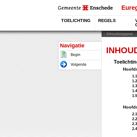
Eureg
TOELICHTING
REGELS
Inhoudsopgave
INHOU
Begin
Toelichti
Volgende
Hoofds
1.
1.
1.
1.
1.
Hoofds
2.
2.
2.
2.