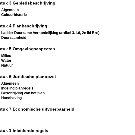
tuk 3 Gebiedsbeschrijving
1 Algemeen
2 Cultuurhistorie
tuk 4 Planbeschrijving
1 Ladder Duurzame Verstedelijking (artikel 3.1.6, 2e lid Bro)
2 Duurzaamheid
stuk 5 Omgevingsaspecten
 Milieu
2 Water
3 Natuur
tuk 6 Juridische planopzet
1 Algemeen
2 Indeling planregels
3 Beschrijving van het plan
4 Handhaving
tuk 7 Economische uitvoerbaarheid
tuk 1 Inleidende regels