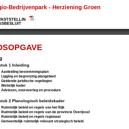
io-Bedrijvenpark - Herziening Groen
VASTSTELLIN
GSBESLUIT
DSOPGAVE
ng
tuk 1 Inleiding
1 Aanleiding bestemmingsplan
2 Ligging en begrenzing plangebied
3 Geldende juridische regelingen
4 Wettelijk kader
5 Adviezen, vooroverleg en procedure
tuk 2 Planologisch beleidskader
1 Ruimtelijk beleid en regels van het Rijk
2 Ruimtelijk beleid en regels van de provincie Overijssel
3 Ruimtelijk beleid en regels regionaal
4 Gemeentelijk ruimtelijk relevant strategisch beleid