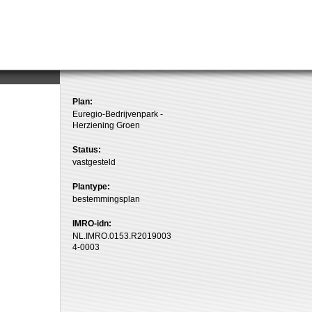
Plan:
Euregio-Bedrijvenpark -
Herziening Groen
Status:
vastgesteld
Plantype:
bestemmingsplan
IMRO-idn:
NL.IMRO.0153.R2019003
4-0003