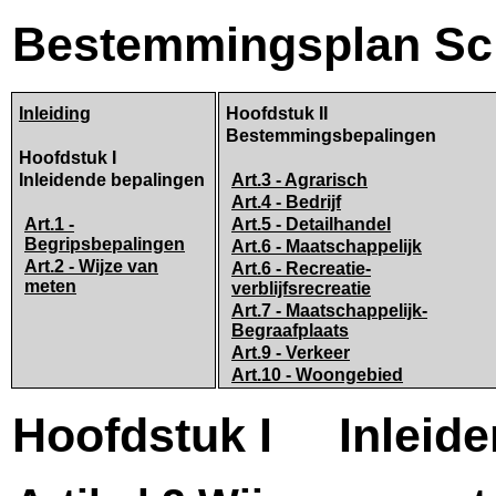
Bestemmingsplan Sc
Inleiding
Hoofdstuk II
Bestemmingsbepalingen
Hoofdstuk I
Inleidende bepalingen
Art.3 - Agrarisch
Art.4 - Bedrijf
Art.1 -
Art.5 - Detailhandel
Begripsbepalingen
Art.6 - Maatschappelijk
Art.2 - Wijze van
Art.6 - Recreatie-
meten
verblijfsrecreatie
Art.7 - Maatschappelijk-
Begraafplaats
Art.9 - Verkeer
Art.10 - Woongebied
Hoofdstuk I Inleide