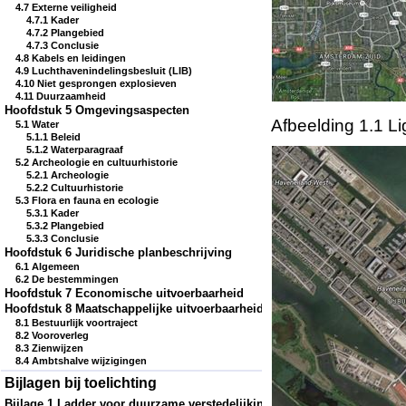
4.7 Externe veiligheid
4.7.1 Kader
4.7.2 Plangebied
4.7.3 Conclusie
4.8 Kabels en leidingen
4.9 Luchthavenindelingsbesluit (LIB)
4.10 Niet gesprongen explosieven
4.11 Duurzaamheid
Hoofdstuk 5 Omgevingsaspecten
Afbeelding 1.1 Li
5.1 Water
5.1.1 Beleid
5.1.2 Waterparagraaf
5.2 Archeologie en cultuurhistorie
5.2.1 Archeologie
5.2.2 Cultuurhistorie
5.3 Flora en fauna en ecologie
5.3.1 Kader
5.3.2 Plangebied
5.3.3 Conclusie
Hoofdstuk 6 Juridische planbeschrijving
6.1 Algemeen
6.2 De bestemmingen
Hoofdstuk 7 Economische uitvoerbaarheid
Hoofdstuk 8 Maatschappelijke uitvoerbaarheid
8.1 Bestuurlijk voortraject
8.2 Vooroverleg
8.3 Zienwijzen
8.4 Ambtshalve wijzigingen
Bijlagen bij toelichting
Bijlage 1 Ladder voor duurzame verstedelijking