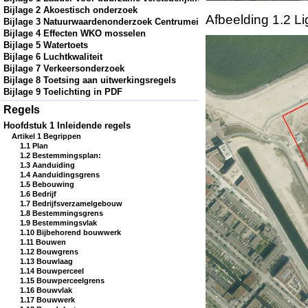
Bijlage 2 Akoestisch onderzoek
Afbeelding 1.2 L
Bijlage 3 Natuurwaardenonderzoek Centrumeiland
Bijlage 4 Effecten WKO mosselen
Bijlage 5 Watertoets
Bijlage 6 Luchtkwaliteit
Bijlage 7 Verkeersonderzoek
Bijlage 8 Toetsing aan uitwerkingsregels
Bijlage 9 Toelichting in PDF
Regels
Hoofdstuk 1 Inleidende regels
Artikel 1 Begrippen
1.1 Plan
1.2 Bestemmingsplan:
1.3 Aanduiding
1.4 Aanduidingsgrens
1.5 Bebouwing
1.6 Bedrijf
1.7 Bedrijfsverzamelgebouw
1.8 Bestemmingsgrens
1.9 Bestemmingsvlak
1.10 Bijbehorend bouwwerk
1.11 Bouwen
1.12 Bouwgrens
1.13 Bouwlaag
1.14 Bouwperceel
1.15 Bouwperceelgrens
1.16 Bouwvlak
1.17 Bouwwerk