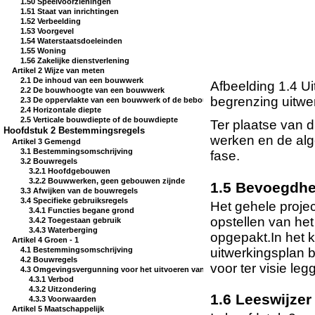
1.50 Speelvoorzieningen
1.51 Staat van inrichtingen
1.52 Verbeelding
1.53 Voorgevel
1.54 Waterstaatsdoeleinden
1.55 Woning
1.56 Zakelijke dienstverlening
Artikel 2 Wijze van meten
2.1 De inhoud van een bouwwerk
Afbeelding 1.4 U
2.2 De bouwhoogte van een bouwwerk
begrenzing uitwe
2.3 De oppervlakte van een bouwwerk of de bebouwingsoppervlakte
2.4 Horizontale diepte
2.5 Verticale bouwdiepte of de bouwdiepte
Ter plaatse van d
Hoofdstuk 2 Bestemmingsregels
werken en de alg
Artikel 3 Gemengd
3.1 Bestemmingsomschrijving
fase.
3.2 Bouwregels
3.2.1 Hoofdgebouwen
3.2.2 Bouwwerken, geen gebouwen zijnde
1.5 Bevoegd
3.3 Afwijken van de bouwregels
3.4 Specifieke gebruiksregels
Het gehele projec
3.4.1 Functies begane grond
opstellen van het
3.4.2 Toegestaan gebruik
3.4.3 Waterberging
opgepakt.In het 
Artikel 4 Groen - 1
uitwerkingsplan b
4.1 Bestemmingsomschrijving
4.2 Bouwregels
voor ter visie leg
4.3 Omgevingsvergunning voor het uitvoeren van een werk, geen bouwwerk zi
4.3.1 Verbod
4.3.2 Uitzondering
1.6 Leeswijz
4.3.3 Voorwaarden
Artikel 5 Maatschappelijk