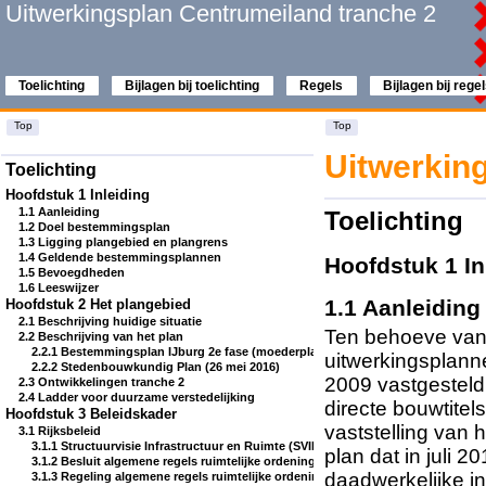
Uitwerkingsplan Centrumeiland tranche 2
Toelichting
Bijlagen bij toelichting
Regels
Bijlagen bij rege
Top
Top
Uitwerkin
Toelichting
Hoofdstuk 1 Inleiding
1.1 Aanleiding
Toelichting
1.2 Doel bestemmingsplan
1.3 Ligging plangebied en plangrens
1.4 Geldende bestemmingsplannen
Hoofdstuk 1 I
1.5 Bevoegdheden
1.6 Leeswijzer
1.1 Aanleidi
Hoofdstuk 2 Het plangebied
2.1 Beschrijving huidige situatie
Ten behoeve van 
2.2 Beschrijving van het plan
2.2.1 Bestemmingsplan IJburg 2e fase (moederplan)
uitwerkingsplann
2.2.2 Stedenbouwkundig Plan (26 mei 2016)
2009 vastgesteld
2.3 Ontwikkelingen tranche 2
2.4 Ladder voor duurzame verstedelijking
directe bouwtite
Hoofdstuk 3 Beleidskader
vaststelling van
3.1 Rijksbeleid
3.1.1 Structuurvisie Infrastructuur en Ruimte (SVIR, 2012)
plan dat in juli 2
3.1.2 Besluit algemene regels ruimtelijke ordening (Barro, 2011)
daadwerkelijke in
3.1.3 Regeling algemene regels ruimtelijke ordening (Rarro)