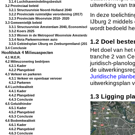
3.1.4 Luchthavenindelingsbesluit
uitwerking van t
3.2 Provinciaal beleid
3.2.1 Structuurvisie Noord-Holland 2040
In deze toelicht
3.2.2 Provinciale ruimtelijke verordening (2017)
3.2.3 Provinciale Woonvisie 2010- 2020
IJburg 2 middels
3.3 Gemeentelijk beleid
wordt bedoeld he
3.3.1 Structuurvisie Amsterdam 2040, Economisch sterk en Duurzaam
3.3.2 Koers 2025
3.3.3 Wonen in de Metropool Woonvisie Amsterdam tot 2020 (april 2009)
3.3.4 Nota Parkeernormen auto
1.2 Doel bes
3.3.5 Gebiedsplan IJburg en Zeeburgereiland (2016)
3.4 Conclusie
Het doel van het 
Hoofdstuk 4 Milieuaspecten
tranche 2 van Cen
4.1 M.E.R.
4.2 Milieuzonering bedrijven
juridisch-planolo
4.2.1 Kader
de uitwerkingsre
4.2.2 Plangebied
4.3 Verkeer en parkeren
Juridische planbe
4.3.1 Verkeer en openbaar vervoer
uitwerkingsplan 
4.3.2 Parkeren
4.4 Luchtkwaliteit
4.4.1 Kader
1.3 Ligging p
4.4.2 Plangebied
4.4.3 Conclusie
4.5 Geluidhinder
4.5.1 Kader
4.5.2 Plangebied
4.5.3 Conclusie
4.6 Bodemkwaliteit
4.6.1 Kader
4.6.2 Plangebied
4.6.3 Conclusie