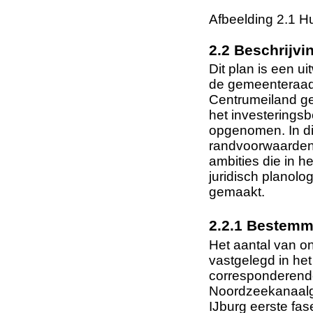
Afbeelding 2.1 Hui
2.2 Beschrijv
Dit plan is een u
de gemeenteraad. 
Centrumeiland g
het investeringsb
opgenomen. In di
randvoorwaarden 
ambities die in 
juridisch planolo
gemaakt.
2.2.1 Bestemm
Het aantal van o
vastgelegd in he
corresponderende
Noordzeekanaalge
IJburg eerste fa