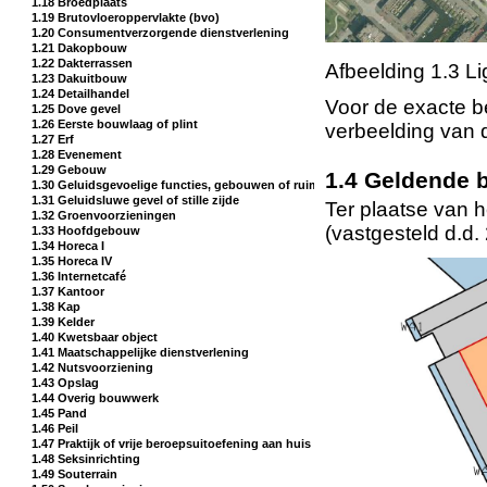
1.18 Broedplaats
1.19 Brutovloeroppervlakte (bvo)
1.20 Consumentverzorgende dienstverlening
1.21 Dakopbouw
1.22 Dakterrassen
Afbeelding 1.3 L
1.23 Dakuitbouw
1.24 Detailhandel
Voor de exacte b
1.25 Dove gevel
1.26 Eerste bouwlaag of plint
verbeelding van d
1.27 Erf
1.28 Evenement
1.29 Gebouw
1.4 Geldende
1.30 Geluidsgevoelige functies, gebouwen of ruimten
1.31 Geluidsluwe gevel of stille zijde
Ter plaatse van 
1.32 Groenvoorzieningen
(vastgesteld d.d.
1.33 Hoofdgebouw
1.34 Horeca I
1.35 Horeca IV
1.36 Internetcafé
1.37 Kantoor
1.38 Kap
1.39 Kelder
1.40 Kwetsbaar object
1.41 Maatschappelijke dienstverlening
1.42 Nutsvoorziening
1.43 Opslag
1.44 Overig bouwwerk
1.45 Pand
1.46 Peil
1.47 Praktijk of vrije beroepsuitoefening aan huis
1.48 Seksinrichting
1.49 Souterrain