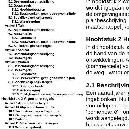
In hoofdstuk 2 wo
5.1 Bestemmingsomschrijving
5.2 Bouwregels
wordt ingegaan o
5.2.1 Hoofdgebouwen
de omgevingsaspe
5.2.2 Bouwwerken, geen gebouwen zijnde
5.3 Specifieke gebruiksregels
planbeschrijving
5.3.1 Waterberging
maatschappelijke
Artikel 6 Tuin
6.1 Bestemmingsomschrijving
6.2 Bouwregels
Hoofdstuk 2 
6.2.1 Gebouwen
6.2.2 Bouwwerken, geen gebouwen zijnde
In dit hoofdstuk 
6.3 Specifieke gebruiksregels
Artikel 7 Verkeer
de hand van de hi
7.1 Bestemmingsomschrijving
7.2 Bouwregels
ontwikkelingen. 
Artikel 8 Wonen
(commerciële) vo
8.1 Bestemmingsomschrijving
8.2 Bouwregels
de weg-, water e
8.2.1 Gebouwen
8.2.2 Bouwwerken, geen gebouwen zijnde
8.3 Specifieke gebruiksregels
2.1 Beschrijvi
8.3.1 Strijdig gebruik
8.3.2 Waterberging
Een aantal jaren 
8.3.3 Praktijkruimte en vrije beroepsuitoefening
ingeklonken. Nu 
Hoofdstuk 3 Algemene regels
Artikel 9 Anti-dubbeltelregel
vooruitlopend op 
Artikel 10 Algemene bouwregels
'bomencarré', ro
10.1 Toegestane overschrijdingen
10.2 Overige algemene bouwregels
wordt aangelegd. 
10.3 Parkeren
bouwkeet aanwezig
Artikel 11 Algemene gebruiksregels
11.1 Verboden gebruik