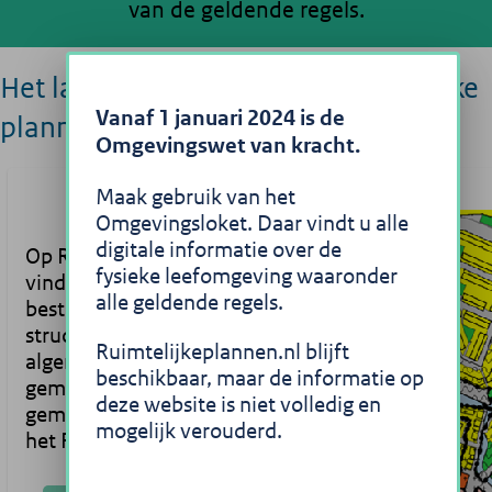
van de geldende regels.
Het landelijke portaal voor ruimtelijke
Vanaf 1 januari 2024 is de
plannen
Omgevingswet van kracht.
Maak gebruik van het
Omgevingsloket. Daar vindt u alle
digitale informatie over de
Op Ruimtelijkeplannen.nl
fysieke leefomgeving waaronder
vindt u
alle geldende regels.
bestemmingsplannen,
structuurvisies en
Ruimtelijkeplannen.nl blijft
algemene regels die
beschikbaar, maar de informatie op
gemaakt zijn door
deze website is niet volledig en
gemeentes, provincies en
mogelijk verouderd.
het Rijk.