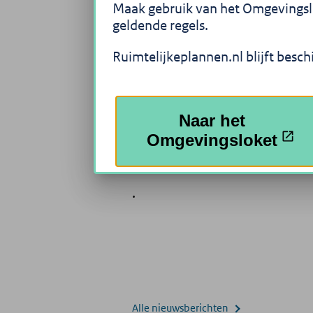
bestemmingsplannen, struct
Maak gebruik van het Omgevingslok
regels die gemaakt zijn door
geldende regels.
het Rijk.
Ruimtelijkeplannen.nl blijft besch
Plannen Zoeken
Naar het
Omgevingsloket
Actueel
.
Alle nieuwsberichten