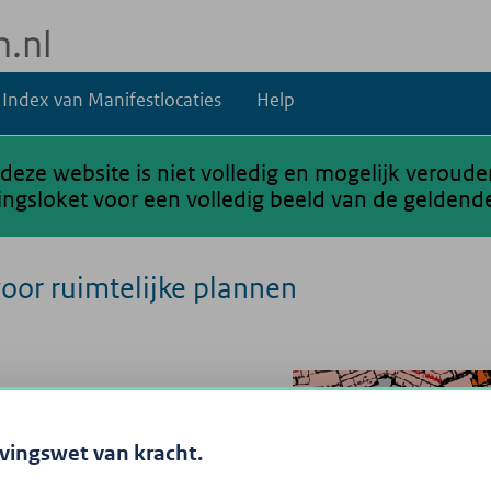
Index van Manifestlocaties
Help
 deze website is niet volledig en mogelijk veroud
gsloket voor een volledig beeld van de geldende
voor ruimtelijke plannen
evingswet van kracht.
ndt u