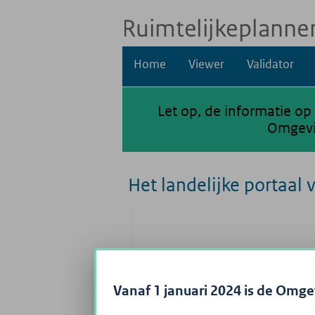
Home
Viewer
Validator
Let op, de informatie op
Omgevin
Het landelijke portaal 
Vanaf 1 januari 2024 is de Omg
Op Ruimtelijkeplannen.nl vi