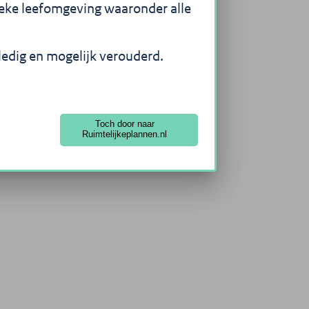
sieke leefomgeving waaronder alle
lledig en mogelijk verouderd.
Toch door naar
Ruimtelijkeplannen.nl