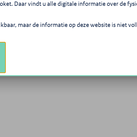
uurvisies en algemene
et. Daar vindt u alle digitale informatie over de fy
 gemeentes, provincies en
ikbaar, maar de informatie op deze website is niet vo