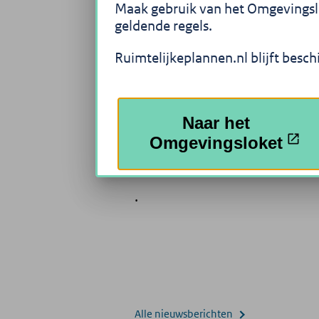
bestemmingsplannen, struct
Maak gebruik van het Omgevingslok
regels die gemaakt zijn door
geldende regels.
het Rijk.
Ruimtelijkeplannen.nl blijft besch
Plannen Zoeken
Naar het
Omgevingsloket
Actueel
.
Alle nieuwsberichten