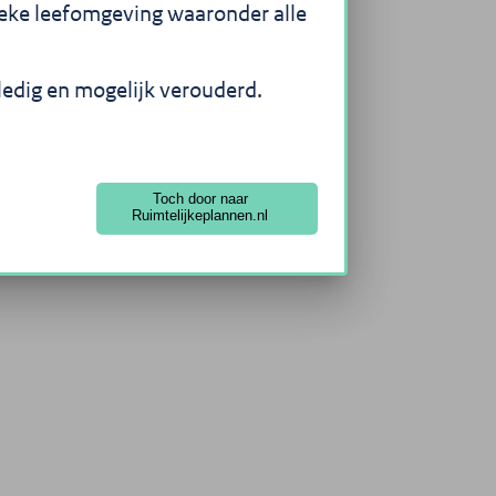
sieke leefomgeving waaronder alle
lledig en mogelijk verouderd.
Toch door naar
Ruimtelijkeplannen.nl