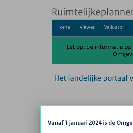
Home
Viewer
Validator
Let op, de informatie op
Omgevin
Het landelijke portaal 
Vanaf 1 januari 2024 is de Omg
Op Ruimtelijkeplannen.nl vi