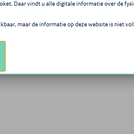
uurvisies en algemene
et. Daar vindt u alle digitale informatie over de fy
 gemeentes, provincies en
ikbaar, maar de informatie op deze website is niet vo