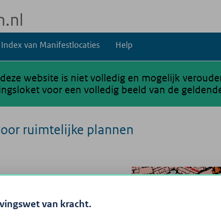
Index van Manifestlocaties
Help
 deze website is niet volledig en mogelijk veroud
gsloket voor een volledig beeld van de geldende
voor ruimtelijke plannen
evingswet van kracht.
ndt u