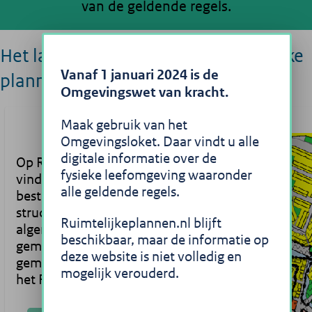
van de geldende regels.
Het landelijke portaal voor ruimtelijke
Vanaf 1 januari 2024 is de
plannen
Omgevingswet van kracht.
Maak gebruik van het
Omgevingsloket. Daar vindt u alle
digitale informatie over de
Op Ruimtelijkeplannen.nl
fysieke leefomgeving waaronder
vindt u
alle geldende regels.
bestemmingsplannen,
structuurvisies en
Ruimtelijkeplannen.nl blijft
algemene regels die
beschikbaar, maar de informatie op
gemaakt zijn door
deze website is niet volledig en
gemeentes, provincies en
mogelijk verouderd.
het Rijk.