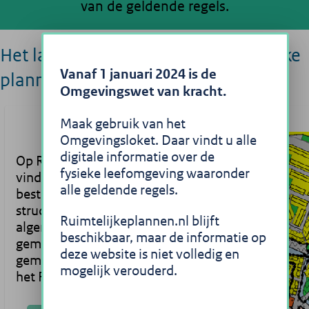
van de geldende regels.
Het landelijke portaal voor ruimtelijke
Vanaf 1 januari 2024 is de
plannen
Omgevingswet van kracht.
Maak gebruik van het
Omgevingsloket. Daar vindt u alle
digitale informatie over de
Op Ruimtelijkeplannen.nl
fysieke leefomgeving waaronder
vindt u
alle geldende regels.
bestemmingsplannen,
structuurvisies en
Ruimtelijkeplannen.nl blijft
algemene regels die
beschikbaar, maar de informatie op
gemaakt zijn door
deze website is niet volledig en
gemeentes, provincies en
mogelijk verouderd.
het Rijk.