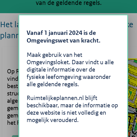
van de geldende regels.
Het landelijke portaal voor ruimtelijke
Vanaf 1 januari 2024 is de
plannen
Omgevingswet van kracht.
Maak gebruik van het
Omgevingsloket. Daar vindt u alle
digitale informatie over de
Op Ruimtelijkeplannen.nl
fysieke leefomgeving waaronder
vindt u
alle geldende regels.
bestemmingsplannen,
structuurvisies en
Ruimtelijkeplannen.nl blijft
algemene regels die
beschikbaar, maar de informatie op
gemaakt zijn door
deze website is niet volledig en
gemeentes, provincies en
mogelijk verouderd.
het Rijk.