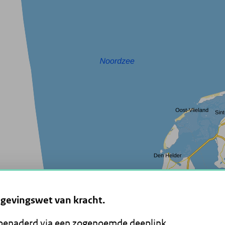
mgevingswet van kracht.
 benaderd via een zogenoemde deeplink.