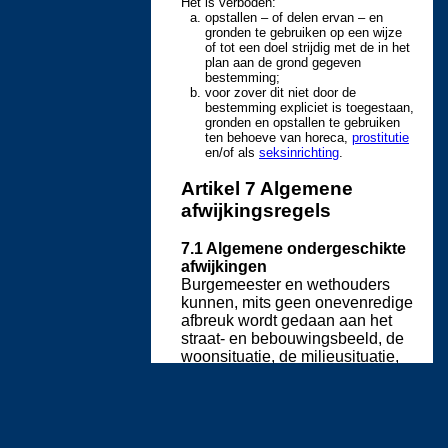
Het is verboden:
opstallen – of delen ervan – en
gronden te gebruiken op een wijze
of tot een doel strijdig met de in het
plan aan de grond gegeven
bestemming;
voor zover dit niet door de
bestemming expliciet is toegestaan,
gronden en opstallen te gebruiken
ten behoeve van horeca,
prostitutie
en/of als
seksinrichting
.
Artikel 7 Algemene
afwijkingsregels
7.1 Algemene ondergeschikte
afwijkingen
Burgemeester en wethouders
kunnen, mits geen onevenredige
afbreuk wordt gedaan aan het
straat- en bebouwingsbeeld, de
woonsituatie, de milieusituatie,
de verkeersveiligheid, de sociale
veiligheid en de
gebruiksmogelijkheden van de
aangrenzende gronden, bij een
omgevingsvergunning afwijken