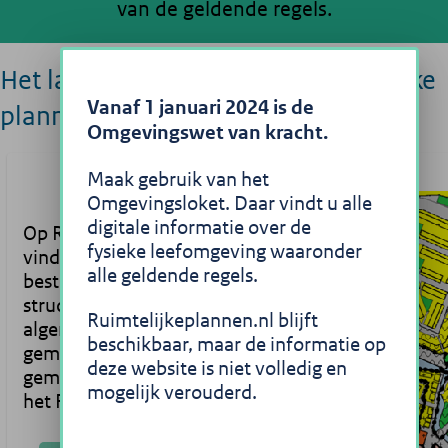
van de geldende regels.
Het landelijke portaal voor ruimtelijke
Vanaf 1 januari 2024 is de
plannen
Omgevingswet van kracht.
Maak gebruik van het
Omgevingsloket. Daar vindt u alle
digitale informatie over de
Op Ruimtelijkeplannen.nl
fysieke leefomgeving waaronder
vindt u
alle geldende regels.
bestemmingsplannen,
structuurvisies en
Ruimtelijkeplannen.nl blijft
algemene regels die
beschikbaar, maar de informatie op
gemaakt zijn door
deze website is niet volledig en
gemeentes, provincies en
mogelijk verouderd.
het Rijk.